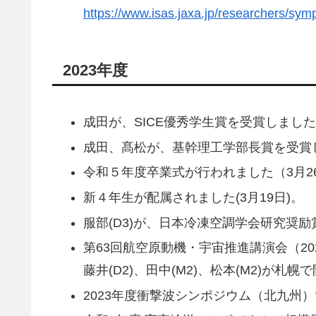
https://www.isas.jaxa.jp/researchers/sym
2023年度
成田が、SICE優秀学生賞を受賞しました(
成田、髙松が、基幹理工学部長賞を受賞しま
令和５年度卒業式が行われました（3月2
新４年生が配属されました(3月19日)。
服部(D3)が、日本冷凍空調学会研究奨
第63回航空原動機・宇宙推進講演会（2024
藤井(D2)、田中(M2)、松本(M2)が
2023年度衝撃波シンポジウム（北九州）