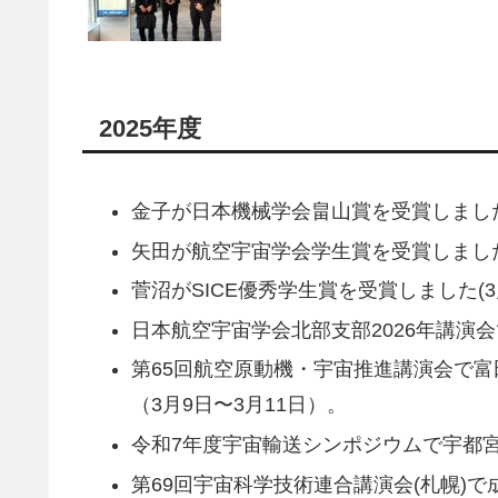
2025年度
金子が日本機械学会畠山賞を受賞しました(
矢田が航空宇宙学会学生賞を受賞しました(
菅沼がSICE優秀学生賞を受賞しました(3
日本航空宇宙学会北部支部2026年講演会
第65回航空原動機・宇宙推進講演会で富
（3月9日〜3月11日）。
令和7年度宇宙輸送シンポジウムで宇都宮（M
第69回宇宙科学技術連合講演会(札幌)で成田(