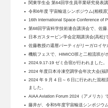
関東学生会 第64回学生員卒業研究発表講演
令和6年度 宇宙輸送シンポジウム(相模原)
16th International Space Confer
第68回宇宙科学技術連合講演会で、佐藤、有吉
日本ガスタービン学会定期講演会(高松)で、
佐藤教授の還暦パーティがリーガロイヤル
機航フェスで、HIMICO班と二相流班がポ
2024.9.17-19 ゼミ合宿が行われました。
2024 年度日本冷凍空調学会年次大会(福岡
2024 年 9 月 4 日～６日に行われた混
ました。
AIAA Aviation Forum 2024（ア
藤井が、令和5年度宇宙輸送シンポジウム