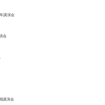
6年講演会
演会
ム
期講演会