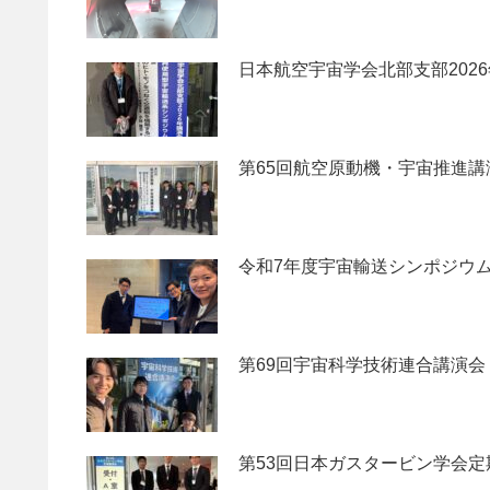
日本航空宇宙学会北部支部202
第65回航空原動機・宇宙推進講
令和7年度宇宙輸送シンポジウ
第69回宇宙科学技術連合講演会
第53回日本ガスタービン学会定