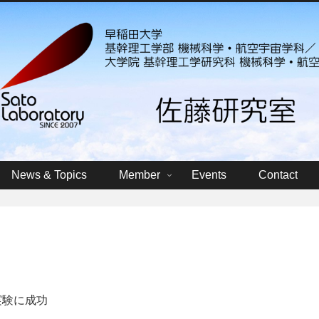
News & Topics
Member
Events
Contact
実験に成功