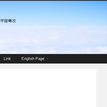
Link
English Page